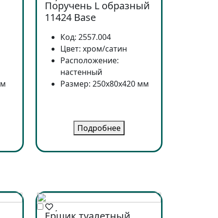
Поручень L образный
11424 Base
Код: 2557.004
Цвет: хром/сатин
Расположение:
настенный
мм
Размер: 250x80x420 мм
Подробнее
н
Ершик туалетный