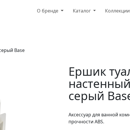
О бренде
Каталог
Коллекци
серый Base
Ершик туа
настенный
серый Bas
Аксессуар для ванной ком
прочности ABS.