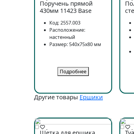
Поручень прямой
По
430мм 11423 Base
ст
Код: 2557.003
Расположение:
настенный
Размер: 540x75x80 мм
Подробнее
Другие товары
Ершики
Щетка для ершика
Ту